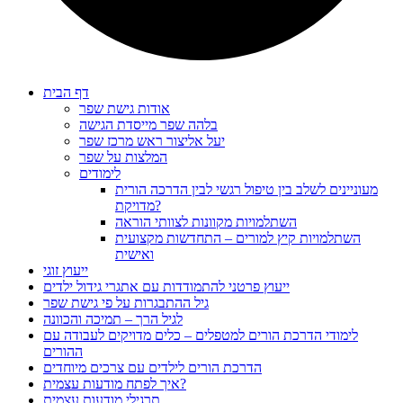
דף הבית
אודות גישת שפר
בלהה שפר מייסדת הגישה
יעל אליצור ראש מרכז שפר
המלצות על שפר
לימודים
מעוניינים לשלב בין טיפול רגשי לבין הדרכה הורית
מדויקת?
השתלמויות מקוונות לצוותי הוראה
השתלמויות קיץ למורים – התחדשות מקצועית
ואישית
ייעוץ זוגי
ייעוץ פרטני להתמודדות עם אתגרי גידול ילדים
גיל ההתבגרות על פי גישת שפר
לגיל הרך – תמיכה והכוונה
לימודי הדרכת הורים למטפלים – כלים מדויקים לעבודה עם
ההורים
הדרכת הורים לילדים עם צרכים מיוחדים
איך לפתח מודעות עצמית?
תרגילי מודעות עצמית