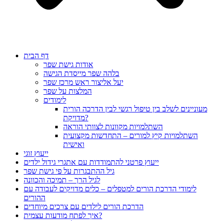
דף הבית
אודות גישת שפר
בלהה שפר מייסדת הגישה
יעל אליצור ראש מרכז שפר
המלצות על שפר
לימודים
מעוניינים לשלב בין טיפול רגשי לבין הדרכה הורית
מדויקת?
השתלמויות מקוונות לצוותי הוראה
השתלמויות קיץ למורים – התחדשות מקצועית
ואישית
ייעוץ זוגי
ייעוץ פרטני להתמודדות עם אתגרי גידול ילדים
גיל ההתבגרות על פי גישת שפר
לגיל הרך – תמיכה והכוונה
לימודי הדרכת הורים למטפלים – כלים מדויקים לעבודה עם
ההורים
הדרכת הורים לילדים עם צרכים מיוחדים
איך לפתח מודעות עצמית?