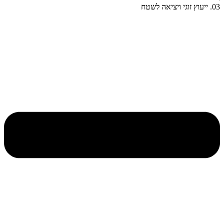
03. ייעוץ זוגי ויציאה לשטח