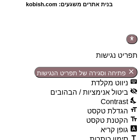
בנית אתרים משגעים: kobish.com
תפריט נגישות
close
פתיחה וסגירה של תפריט הנגישות
keyboard
ניווט מקלדת
visibility_off
ביטול אנימציות / הבהובים
nights_stay
Contrast
format_size
הגדלת טקסט
text_fields
הקטנת טקסט
font_download
גופן קריא
title
סימון כותרות