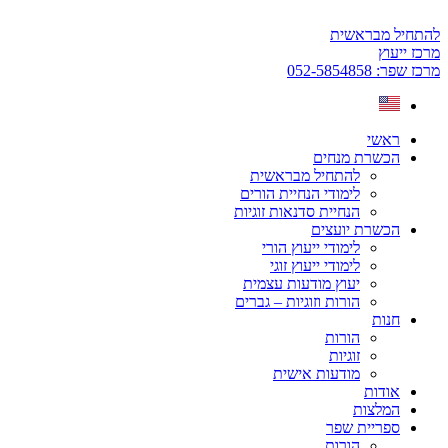
דלג
לתוכן
להתחיל מבראשית
מרכז ייעוץ
מרכז שפר: 052-5854858
ראשי
הכשרת מנחים
להתחיל מבראשית
לימודי הנחיית הורים
הנחיית סדנאות זוגיות
הכשרת יועצים
לימודי ייעוץ הורי
לימודי ייעוץ זוגי
יעוץ מודעות עצמית
הורות וזוגיות – גברים
חנות
הורות
זוגיות
מודעות אישית
אודות
המלצות
ספריית שפר
הורות