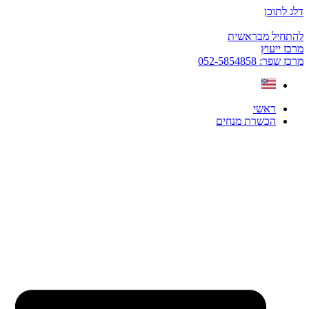
דלג לתוכן
להתחיל מבראשית
מרכז ייעוץ
מרכז שפר: 052-5854858
ראשי
הכשרת מנחים