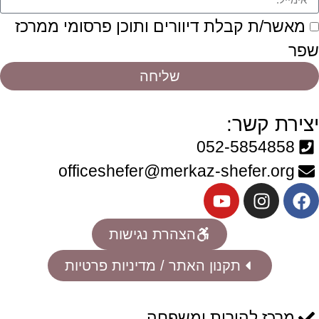
מאשר/ת קבלת דיוורים ותוכן פרסומי ממרכז
שפר
שליחה
יצירת קשר:
052-5854858
officeshefer@merkaz-shefer.org
הצהרת נגישות
תקנון האתר / מדיניות פרטיות
מרכז להורות ומשפחה