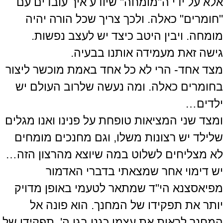
אלא על ידי ה"מומחה" שיודע איך עובדים עם
"חומרים" כאלה. ולכך צריך שכל הורה יהיה
מומחה. ויבין היטב כיצד יש לעצב נפשות.
גישה זאת מעמידה אותנו בבעיה.
מצד אחד- הרי לא כל אחד באמת מוכשר ליצור
בחומרים כאלה. ומה נעשה שלרוב העולם יש
ילדים…
ומצד שני המציאות טופחת על פנינו ואנו מגלים
שלילד יש רצונות משלו, וגם מחנכים מומחים
לא מצליחים לשלוט במה שיוצא מהרצון הזה…
יש דימוי אחר שמצאתי בדברי האדמור
מפיאסצנא הי"ד שמתאר לטעמי באופן מדויק
יותר את תפקידו של המחנך. הוא פונה אל
המחנך לראות את עצמו כגנן בגן ה'. תפקידו של