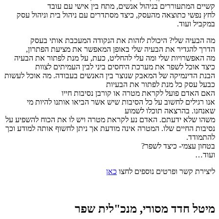
קשיים המתעוררים בניהול אנשים, מתח בין אישי עם עובד
לחץ נפשי כתוצאה מהעסק, כיצד מסתדרים עם ניהול בית וניהול עסק
במקביל ועוד.
מה הבעיה שלי? היכולת לזהות את הנקודה המעכבת אותי בעסק
הדרך להגדיר את הבעיה שלי באופן המאפשר את מציעת הפתרון,
מה האפשרויות שלי ומה עלי להחליט, כעת, על מנת לפתור את הבעיה
כיצד אוכל לשפר את מערכת היחסים ביני לבין העמיתים לצוות
הבנת הדינמיקה של המאבק שנוצר בין האנשים בעבודה. מה אוכל לעשות
כבעל עסק כל מנת לפתור את הבעיות
האם האדם פועל לקראת מטרה או קורבן נסיבות חייו
אנו רגילים לחשוב על כל הסיבות שיש אשר הביאו אותנו להיות מי
שאנחנו. בהרצאה תוכלו לשמוע
משהו שלא ידעתם. האדם נע לקראת מטרה ויש לו את הכוח להשפיע על
נסיבות החיים שלו. המטרה אינה מודעת אך ניתן לחשוף אותה למודע וכך
להתמודד.
בטחון עצמי- כיצד לשפר?
ועוד…
ליצירת קשר ופרטים נוספים לחצו
כאן
מיטל חדד מסורי, מנכ"לית שפר