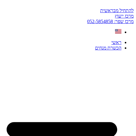
דלג
לתוכן
להתחיל מבראשית
מרכז ייעוץ
מרכז שפר: 052-5854858
ראשי
הכשרת מנחים