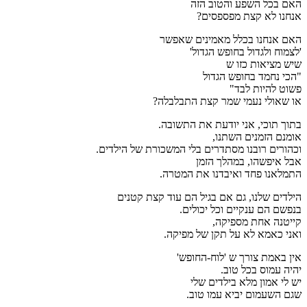
האם בכל השפע והטוב הזה
אנחנו לא קצת מפספסים?
האם אנחנו בכלל מאמינים שאפשר
'לצמוח ולגדול בחופש הגדול'
שיש מציאות כזו ש
"הכי נחמד בחופש הגדול
פשוט להיות לבד"
או שאולי נעמי שמר קצת התבלבלה?
בתוך תוכי, אני יודעת את התשובה.
אומנם הזמנים השתנו,
וכהורים רובנו מסתדרים בלי המשכורת של הילדים.
אבל איפשהו, במהלך הזמן
התמלאנו פחד ואיבדנו את המטרה.
הילדים שלנו, גם אם בגיל הם עוד קצת קטנים
בנפשם הם ענקיים וכל יכולים.
קייטנה אחת מספיקה,
ואני כאמא לא על תקן של מפיקה.
אין באמת צורך ש 'לוח-החופש'
יהיה עמוס בכל טוב.
יש לי אמון מלא בילדים שלי
שגם השעמום יביא עמו טוב.