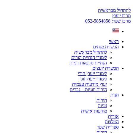
דלג
לתוכן
להתחיל מבראשית
מרכז ייעוץ
מרכז שפר: 052-5854858
ראשי
הכשרת מנחים
להתחיל מבראשית
לימודי הנחיית הורים
הנחיית סדנאות זוגיות
הכשרת יועצים
לימודי ייעוץ הורי
לימודי ייעוץ זוגי
יעוץ מודעות עצמית
הורות וזוגיות – גברים
חנות
הורות
זוגיות
מודעות אישית
אודות
המלצות
ספריית שפר
הורות