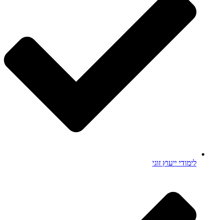
לימודי ייעוץ זוגי