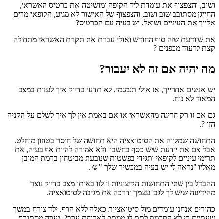
ושוב, והצפצוף את עומדת ליד הקופה ומושיטה את כרטיס האשראי,
החייגן מסתובב שוב ושוב, והצפצוף של האישור לא מגיע, הקופאי מרים
אלייך את העיניים ושואל, יש בעיה עם הכרטיס?
את שיודעת שזה סוף החודש ואולי עברת את תקרת האשראי מתחילה
קצת לרעוד מבפנים ?
מה יהיה אם זה לא יעבור?
יש אנשים אחרייך, אז אולי תגמגמי, לא תדעי בדיוק איך לענות במצב
המאוד לא נוח.
גם אם זו רק חריגה מהאשראי או אם באמת אין לך איך לשלם על הקניה
הזו ?.
התחושה שמלווה את הסיטואציה היא תחושה של חוסר בטחון מוחלט.
אבל אם את יודעת שיש כסף בחשבון ולא אמורה להיות אף בעיה, את
תרימי עיניים לקופאי ותגידי בפשטות שנובעת מביטחון ברמת המובן
מאליו "נראה לי יש בעיה במכשיר שלך "☺️.
ההבדל בין שתי התחושות הקיצוניות זו לזו באותו מצב בדיוק נוצר
מהידיעה שיש לך לגבי עצמך ודרכה את מגיבה לסיטואציה.
כהורים אנחנו עומדים מול סיטואציות כאלה ללא הרף. ילד צורח במשך
שעתיים כי לא הסכמת לתת לו ממתק לארוחת ערב?, נערה מסתגרת