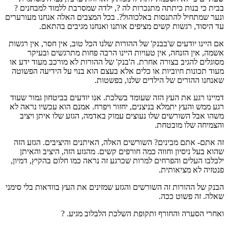
בבית כי בנות כיתתה מתנכרות לה ?, ילדה שמסרבת ללמוד למבחנים ?
ונער שמתחיל להתנסות באלכוהול?. בכל המצבים האלה אנחנו מעורערים
עד היסוד, רגשות קשים מציפים אותנו ואנחנו מגיבים בהתאם.
אם היינו יודעים ש'בבנק' של ההורות שלנו הכל טוב, אין חסר, אין רגשות
אשמה, אין הזנחה, אין טעויות היינו הרבה פחות מתרגשים ובעיקר
מסוגלים להגיב בצורה אחרת. ה'בנק' של ההורות לא מורכב מעוד ידע או
מעוד תכונות חיוביות או כלים אלא בעצם הוא בנוי על הידיעה הפשוטה
שאנחנו ההורים של הילדים שלנו, בפשטות.
דמיינו רגע את העץ הזה שעומד בשלכת. אנו יודעים בביטחון גמור שעוד
רגע ממש והעץ יתמלא בניצנים, יחזור ויפרח. אמנם הוא עכשיו נראה לא
משהו אבל השורשים שלו נעוצים עמוק באדמה, הגזע שלו איתן ויציב
והצמיחה שלו מובטחת.
זה אתם- אתם מבינים? השורשים האלה, האיתנים והיציבים. הגזע הזה
שהוא בעל ניסיון וחווה כמה חורפים קשים. מהגזע הזה, היציב והאיתן
ילבלבו העלים והפרחים למרות שכרגע זה נראה כמו חלום בהקיץ, דמיון,
פנטזיה לא מציאותית.
הבנק של ההורות זה השורשים והגזע שמזינים את העץ בוודאות בלי סימני
שאלה. זה פשוט ככה.
ואחרי הסערה והחורף ותקופת השלכת הלבלוב מגיע. ?