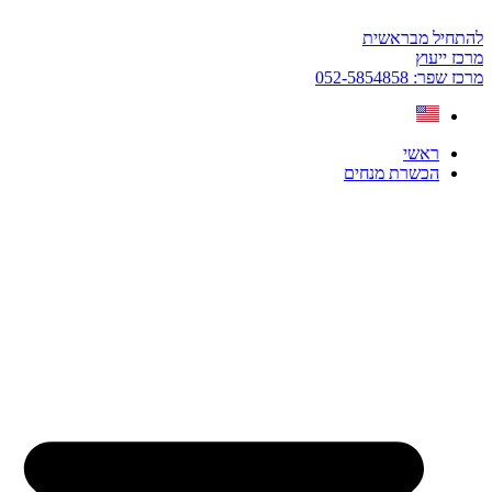
דלג
לתוכן
להתחיל מבראשית
מרכז ייעוץ
מרכז שפר: 052-5854858
ראשי
הכשרת מנחים