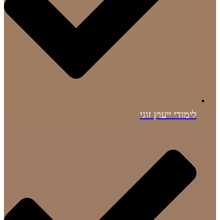
לימודי ייעוץ זוגי