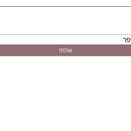
פר
שלח!