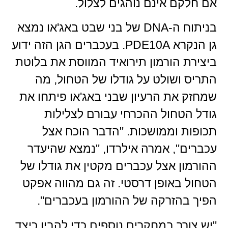
אם חלקם אינם נוהגים לצלול.
בניתוח ה-DNA של בני שבט באג'או נמצא
גן הנקרא PDE10A. בעכברים הגן הזה ידוע
ביצירת הורמון תירואיד המווסת את בלוטת
התריס ושולט על גודלו של הטחול, מה
שמחזק את הרעיון שבני באג'או פיתחו את
גודל הטחול ההכרחי עבורם לצלילות
תכופות וממושכות. "הדבר הוכח אצל
עכברים", אמרה אילרדו, "נמצא שהיעדר
ההורמון אצל עכברים מקטין את גודלו של
הטחול באופן דרסטי. זה גם מהווה אפקט
הפיך בהזרקה של ההורמון בעכברים".
"יש צורך במחקרים נוספים כדי להבין כיצד