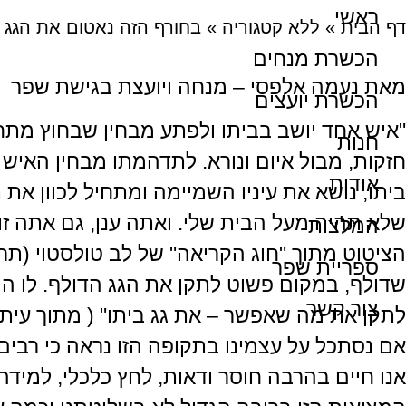
ראשי
דף הבית
»
ללא קטגוריה
»
בחורף הזה נאטום את הגג 
הכשרת מנחים
מאת נעמה אלפסי – מנחה ויועצת בגישת שפר
הכשרת יועצים
"איש אחד יושב בביתו ולפתע מבחין שבחוץ מתח
חנות
חזקות, מבול איום ונורא. לתדהמתו מבחין האיש
אודות
ביתו, נושא את עיניו השמיימה ומתחיל לכוון את 
שלא תהיה מעל הבית שלי. ואתה ענן, גם אתה זו
המלצות
הציטוט מתוך "חוג הקריאה" של לב טולסטוי (תרג
ספריית שפר
שדולף, במקום פשוט לתקן את הגג הדולף. לו הי
צור קשר
לתקן את מה שאפשר – את גג ביתו" ( מתוך עיתון גלובס, 
אם נסתכל על עצמינו בתקופה הזו נראה כי רבים
אנו חיים בהרבה חוסר ודאות, לחץ כלכלי, למידה