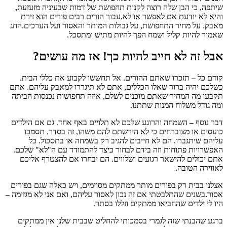
שיתפה, כי הבן שלה רוצה לקנות תחפושת של דמות שבעיניה מזעזעת,
והיא לא יודעת אם לאפשר או לא.עבור הורים רבים פורים הוא זירת
מאבק. על מחיר התחפושת, על גבולות המותר והאסור ועל הערכים.החג
שאמור להיות קליל ושמח הפך להיות מתיש ומתסכל.
אבל זה לא חייב להיות כך! אז מה עושים?
קודם כל – תזכרו שאתם ההורים. אל תחששו לקבוע את כללי הבית.
כשלכם יהיה ברור שאלו הכללים, אתם לא תיגררו למאבק עליהם. אתם
תקבעו מה המחיר שאתם מוכנים לשלם, איזה תחפושות נכנסות הביתה
ומה גודל משלוח המנות שתתנו.
דבר נוסף – השמחה והרוגע שלכם לא תלויים באף אחד. גם אם הילדים
כועסים או מצוברחים כי לא הירשתם להם משהו, זה בסדר. תסמכו
עליהם שיתגברו. הם לא חייבים להגיב רק בשמחה או בתסכול. כל
האפשרויות פתוחות וזה בידם לבחור כיצד להתמודד עם ה"לא" שלכם.
אתם יכולים להישאר רגועים ושלווים. הם יבחרו אם להצטרף אליכם
לאווירה הטובה.
אצלנו בבית רק בפורים מותר ממתקים מסוימים, ויש כאלה שגם בפורים
אסור.בשנים שהתלבטתי אם זה נכון לאסור עליהם, ואם אני לא מגזימה –
היו לי ילדים שהחביאו ממתקים וזללו בסתר.
ברגע שהבנתי שזה לגמרי בסמכותי להחליט שבבית שלנו אין ממתקים