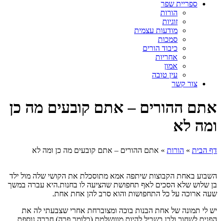
ספריית שפר
הורות
זוגיות
מודעות עצמית
סמכות
כיבוד הורים
אחריות
אמון
עין טובה
צור קשר
אתם ההורים – אתם קובעים מה כן
ומה לא
דף הבית
»
הורות
»
אתם ההורים – אתם קובעים מה כן ומה לא
השבוע באחת הקבוצות שיתפה אמא מתוסכלת את הקושי שלה מול ילד
בן שלוש שלא הסכים לאף תחפושת שהציעה לו בחנות.היא עברה במשך
שעה ארוכה על כל התחפושות והוא סרב להן אחת אחת.
יש לי תמונה של אחת הבנות בוכה ומצוברחת אחרי שצבעתי לה את
הפנים לשחור ולבן בשביל להיות מווושלמת (כלומר פרה).חברה נוספת