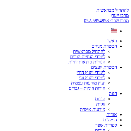
דלג
לתוכן
להתחיל מבראשית
מרכז ייעוץ
מרכז שפר: 052-5854858
ראשי
הכשרת מנחים
להתחיל מבראשית
לימודי הנחיית הורים
הנחיית סדנאות זוגיות
הכשרת יועצים
לימודי ייעוץ הורי
לימודי ייעוץ זוגי
יעוץ מודעות עצמית
הורות וזוגיות – גברים
חנות
הורות
זוגיות
מודעות אישית
אודות
המלצות
ספריית שפר
הורות